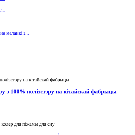
у з 100% поліэстэру на кітайскай фабрыцы