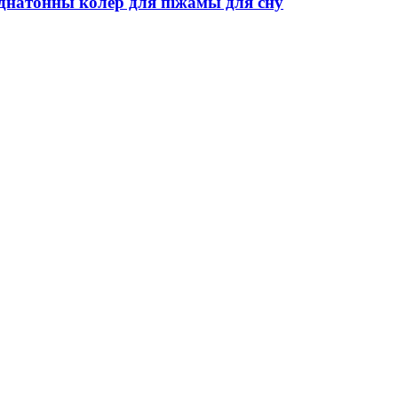
 аднатонны колер для піжамы для сну