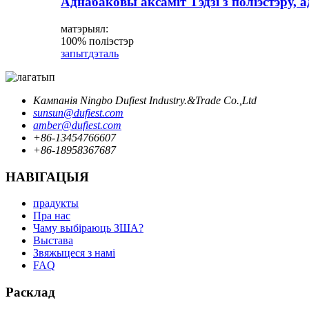
Аднабаковы аксаміт Тэдзі з поліэстэру,
матэрыял:
100% поліэстэр
запыт
дэталь
Кампанія Ningbo Dufiest Industry.&Trade Co.,Ltd
sunsun@dufiest.com
amber@dufiest.com
+86-13454766607
+86-18958367687
НАВІГАЦЫЯ
прадукты
Пра нас
Чаму выбіраюць ЗША?
Выстава
Звяжыцеся з намі
FAQ
Расклад