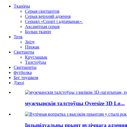
Тканіны
Серыя свитшотов
Серыя верхняй адзення
Серыял «Спорт і адпачынак».
Аксамітная серыя
Больш тканін
Трэк
Знізу
Пінжак
Свитшоты
Круглашык
Талстоўцы
Свитшорты
футболка
Бег трушком
Дзеці
мужчынскія талстоўцы Oversize 3D Lo...
Індывідуальны прынт вулічнага адзення.