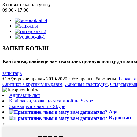
З панядзелка па суботу
09:00 - 17:00
ЗАПЫТ БОЛЬШ
Калі ласка, пакіньце нам сваю электронную пошту для запы
запытаць
© Аўтарскае права - 2010-2020 : Усе правы абаронены.
Гарачыя
Свитшот з круглым выразам
,
Жаночыя талстоўцы
,
Спартыўныя 
Адправіць ліст
Калі ласка, звяжыцеся са мной па Skype
Звяжыцеся з намі па Skype
Ада
Бурштын
x