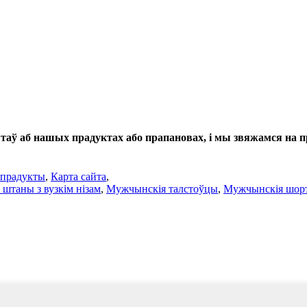
таў аб нашых прадуктах або прапановах, і мы звяжамся на пр
 прадукты
,
Карта сайта
,
штаны з вузкім нізам
,
Мужчынскія талстоўцы
,
Мужчынскія шорт