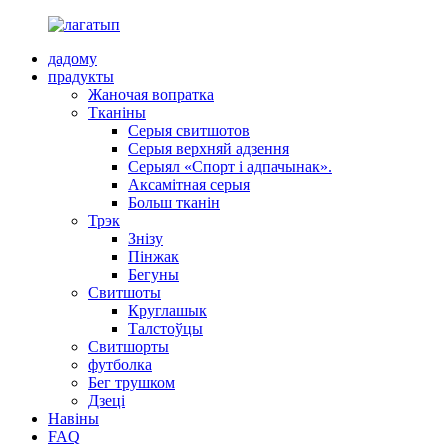
дадому
прадукты
Жаночая вопратка
Тканіны
Серыя свитшотов
Серыя верхняй адзення
Серыял «Спорт і адпачынак».
Аксамітная серыя
Больш тканін
Трэк
Знізу
Пінжак
Бегуны
Свитшоты
Круглашык
Талстоўцы
Свитшорты
футболка
Бег трушком
Дзеці
Навіны
FAQ