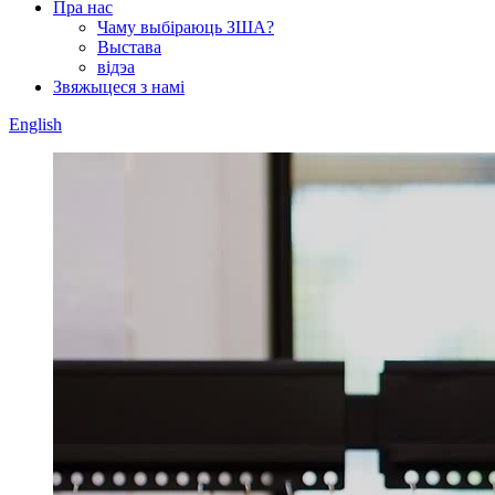
Пра нас
Чаму выбіраюць ЗША?
Выстава
відэа
Звяжыцеся з намі
English