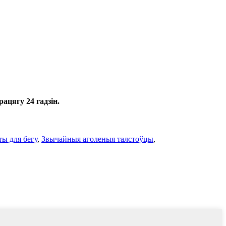
ацягу 24 гадзін.
ы для бегу
,
Звычайныя аголеныя талстоўцы
,