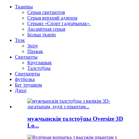
Тканіны
Серыя свитшотов
Серыя верхняй адзення
Серыял «Спорт і адпачынак».
Аксамітная серыя
Больш тканін
Трэк
Знізу
Пінжак
Свитшоты
Круглашык
Талстоўцы
Свитшорты
футболка
Бег трушком
Дзеці
мужчынскія талстоўцы Oversize 3D
Lo...