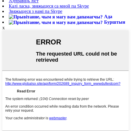
Адправіць ліст
Калі ласка, звяжыцеся са мной па Skype
Звяжыцеся з намі па Skype
Ада
Бурштын
x