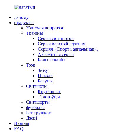
дадому
прадукты
Жаночая вопратка
Тканіны
Серыя свитшотов
Серыя верхняй адзення
Серыял «Спорт і адпачынак».
Аксамітная серыя
Больш тканін
Трэк
Знізу
Пінжак
Бегуны
Свитшоты
Круглашык
Талстоўцы
Свитшорты
футболка
Бег трушком
Дзеці
Навіны
FAQ