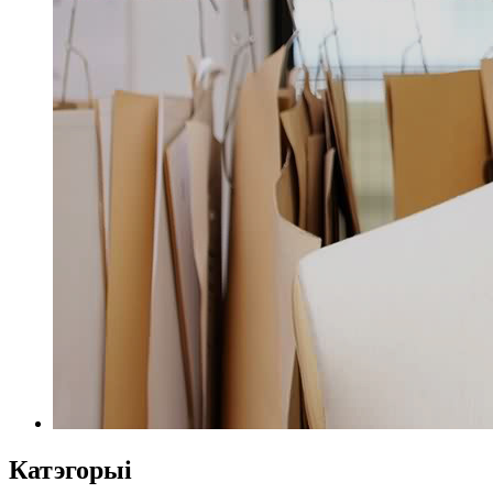
Катэгорыі