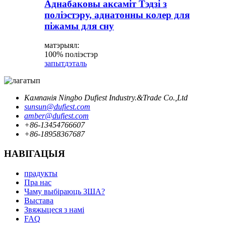
Аднабаковы аксаміт Тэдзі з
поліэстэру, аднатонны колер для
піжамы для сну
матэрыял:
100% поліэстэр
запыт
дэталь
Кампанія Ningbo Dufiest Industry.&Trade Co.,Ltd
sunsun@dufiest.com
amber@dufiest.com
+86-13454766607
+86-18958367687
НАВІГАЦЫЯ
прадукты
Пра нас
Чаму выбіраюць ЗША?
Выстава
Звяжыцеся з намі
FAQ