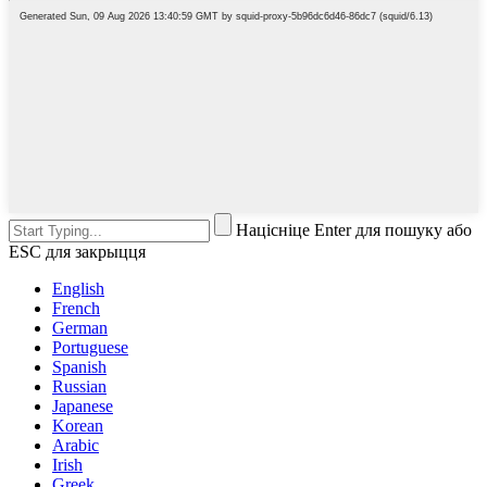
Націсніце Enter для пошуку або
ESC для закрыцця
English
French
German
Portuguese
Spanish
Russian
Japanese
Korean
Arabic
Irish
Greek