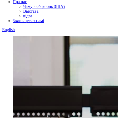
Пра нас
Чаму выбіраюць ЗША?
Выстава
відэа
Звяжыцеся з намі
English