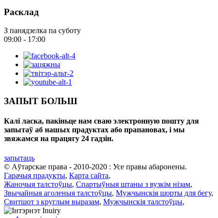
Расклад
З панядзелка па суботу
09:00 - 17:00
ЗАПЫТ БОЛЬШ
Калі ласка, пакіньце нам сваю электронную пошту для
запытаў аб нашых прадуктах або прапановах, і мы
звяжамся на працягу 24 гадзін.
запытаць
© Аўтарскае права - 2010-2020 : Усе правы абаронены.
Гарачыя прадукты
,
Карта сайта
,
Жаночыя талстоўцы
,
Спартыўныя штаны з вузкім нізам
,
Звычайныя аголеныя талстоўцы
,
Мужчынскія шорты для бегу
,
Свитшот з круглым выразам
,
Мужчынскія талстоўцы
,