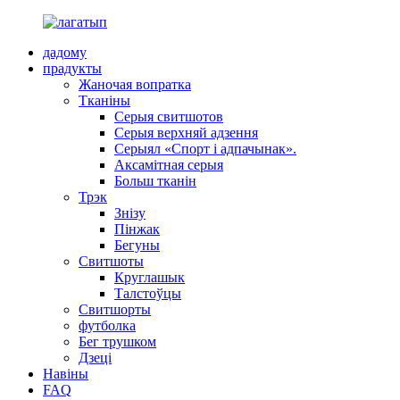
дадому
прадукты
Жаночая вопратка
Тканіны
Серыя свитшотов
Серыя верхняй адзення
Серыял «Спорт і адпачынак».
Аксамітная серыя
Больш тканін
Трэк
Знізу
Пінжак
Бегуны
Свитшоты
Круглашык
Талстоўцы
Свитшорты
футболка
Бег трушком
Дзеці
Навіны
FAQ