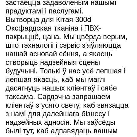
застаецца задаволеным нашымі
прадуктамі і паслугамі.
Вытворца для Кітая 300d
Оксфардская тканіна і ПВХ-
пакрыццё, цана. Мы цвёрда верым,
што тэхналогіі і сэрвіс з'яўляюцца
нашай асновай сёння, а якасць
створыць надзейныя сцены
будучыні. Толькі ў нас усё лепшая і
лепшая якасць, каб мы маглі
дасягнуць нашых кліентаў і сябе
таксама. Сардэчна запрашаем
кліентаў з усяго свету, каб звязацца
з намі для далейшага бізнесу і
надзейных адносін. Мы заўсёды
былі тут, каб адпавядаць вашым