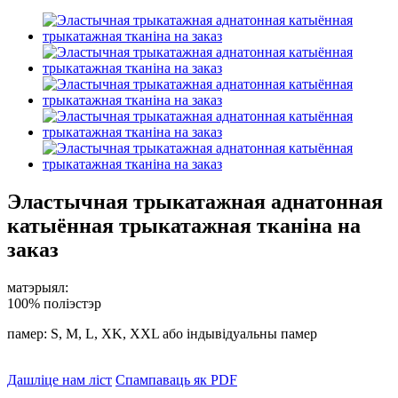
Эластычная трыкатажная аднатонная
катыённая трыкатажная тканіна на
заказ
матэрыял:
100% поліэстэр
памер: S, M, L, XK, XXL або індывідуальны памер
Дашліце нам ліст
Спампаваць як PDF