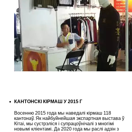
КАНТОНСКІ КІРМАШ У 2015 Г
Восенню 2015 года мы наведалі кірмаш 118
кантонаў. Як найбуйнейшая экспартная выстава ў
Кітаі, мы сустрэліся і супрацоўнічалі з многімі
новымі кліентамі. Да 2020 года мы раслі адзін з