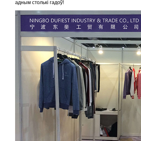
адным столькі гадоў!