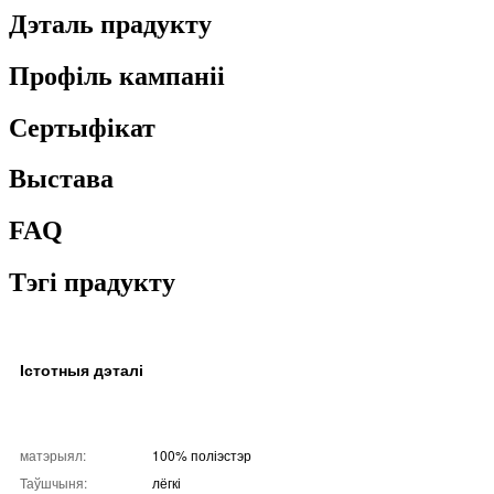
Дэталь прадукту
Профіль кампаніі
Сертыфікат
Выстава
FAQ
Тэгі прадукту
Істотныя дэталі
матэрыял:
100% поліэстэр
Таўшчыня:
лёгкі