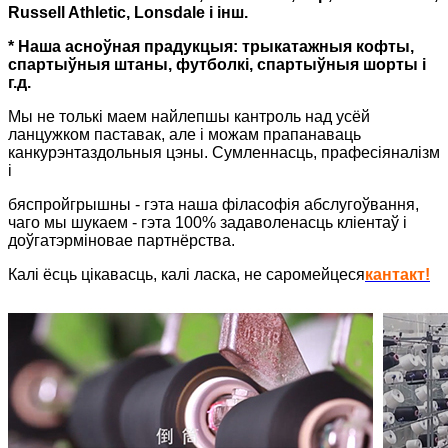
Russell Athletic, Lonsdale і інш.
* Наша асноўная прадукцыя: трыкатажныя кофты,
спартыўныя штаны, футболкі, спартыўныя шорты і
г.д.
Мы не толькі маем найлепшы кантроль над усёй
ланцужком паставак, але і можам прапанаваць
канкурэнтаздольныя цэны. Сумленнасць, прафесіяналізм
і
бяспройгрышны - гэта наша філасофія абслугоўвання,
чаго мы шукаем - гэта 100% задаволенасць кліентаў і
доўгатэрміновае партнёрства.
Калі ёсць цікавасць, калі ласка, не саромейцеся
кантакт!