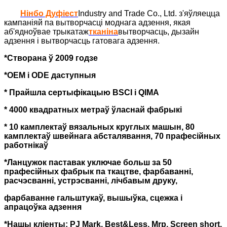
Нінбо Дуфіест
Industry and Trade Co., Ltd. з'яўляецца
кампаніяй па вытворчасці моднага адзення, якая
аб'ядноўвае трыкатаж
тканіна
вытворчасць, дызайн
адзення і вытворчасць гатовага адзення.
*Створана ў 2009 годзе
*OEM і ODE даступныя
* Прайшла сертыфікацыю BSCI і QIMA
* 4000 квадратных метраў ўласнай фабрыкі
* 10 камплектаў вязальных круглых машын, 80
камплектаў швейнага абсталявання, 70 прафесійных
работнікаў
*Ланцужок паставак уключае больш за 50
прафесійных фабрык па ткацтве, фарбаванні,
расчэсванні, устрэсванні, лічбавым друку,
фарбаванне гальштукаў, вышыўка, сцежка і
апрацоўка адзення
*Нашы кліенты: PJ Mark, Best&Less, Mrp, Screen short,