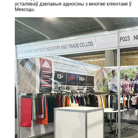
усталяваў дзелавыя адносіны з многімі кліентамі ў
Мексіцы.