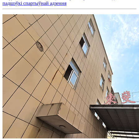
падшэўкі спартыўнай адзення