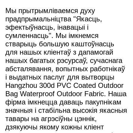
Мы прытрымліваемся духу
прадпрымальніцтва "Якасць,
эфектыўнасць, інавацыі і
сумленнасць". Мы імкнемся
стварыць большую каштоўнасць
для нашых кліентаў з дапамогай
нашых багатых рэсурсаў, сучаснага
абсталявання, вопытных работнікаў
і выдатных паслуг для вытворцы
Hangzhou 300d PVC Coated Outdoor
Bag Waterproof Outdoor Fabric. Наша
фірма імкнецца даваць пакупнікам
значныя і стабільна высокія якасныя
тавары на агрэсіўны цэннік,
дзякуючы якому кожны кліент