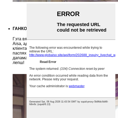
ГАНКОНГСКІ КІРМАШ У 2014 Г
Гэта вясновы кірмаш 2014 года ў Ганконгу, выстава
Aisa, адсюль мы пабудавалі дзелавыя адносіны з 2
кліентамі, і да гэтага часу ў нас вельмі гладкае і
паспяховае супрацоўніцтва. Наша галоўная мэта -
дапамагаць кліентам разам з намі расці ўсё лепш і
лепш!