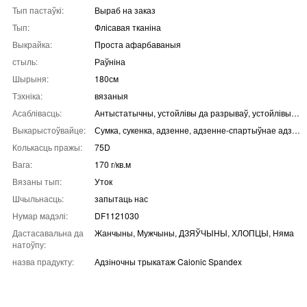
Тып пастаўкі:
Выраб на заказ
Тып:
Флісавая тканіна
Выкрайка:
Проста афарбаваныя
стыль:
Раўніна
Шырыня:
180см
Тэхніка:
вязаныя
Асаблівасць:
Антыстатычны, устойлівы да разрываў, устойлівы да ўсаджвання, устойлівы да плям, устойлівы да маршчын, дыхае
Выкарыстоўвайце:
Сумка, сукенка, адзенне, адзенне-спартыўнае адзенне, адзенне-сукенка, адзенне-футболкі, адзенне-штаны і шорты
Колькасць пражы:
75D
Вага:
170 г/кв.м
Вязаны тып:
Уток
Шчыльнасць:
запытаць нас
Нумар мадэлі:
DF1121030
Дастасавальна да
Жанчыны, Мужчыны, ДЗЯЎЧЫНЫ, ХЛОПЦЫ, Няма
натоўпу:
назва прадукту:
Адзіночны трыкатаж Caionic Spandex