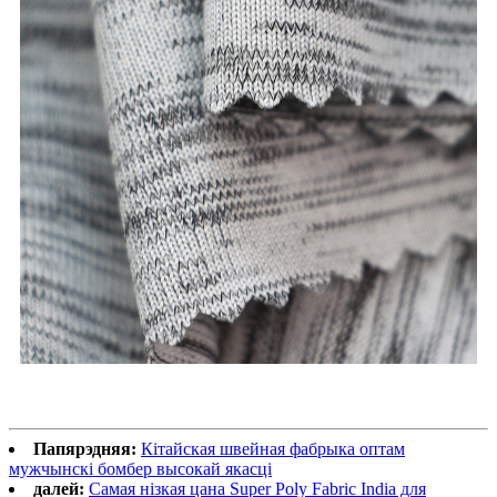
Папярэдняя:
Кітайская швейная фабрыка оптам
мужчынскі бомбер высокай якасці
далей:
Самая нізкая цана Super Poly Fabric India для