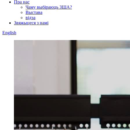
Пра нас
Чаму выбіраюць ЗША?
Выстава
відэа
Звяжыцеся з намі
English