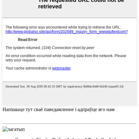
Напішыце тут сваё паведамленне і адпраўце яго нам