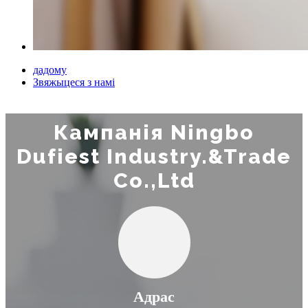
дадому
Звяжыцеся з намі
Кампанія Ningbo
Dufiest Industry.&Trade
Co.,Ltd
Адрас