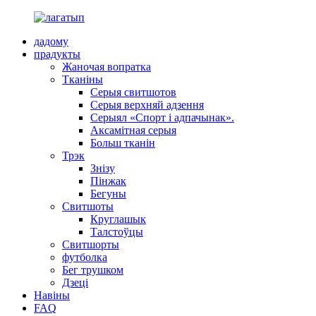
дадому
прадукты
Жаночая вопратка
Тканіны
Серыя свитшотов
Серыя верхняй адзення
Серыял «Спорт і адпачынак».
Аксамітная серыя
Больш тканін
Трэк
Знізу
Пінжак
Бегуны
Свитшоты
Круглашык
Талстоўцы
Свитшорты
футболка
Бег трушком
Дзеці
Навіны
FAQ