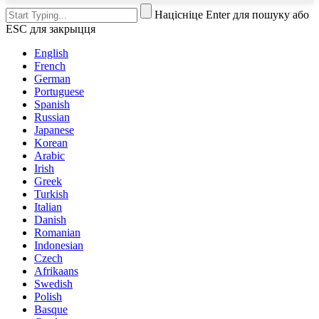
Націсніце Enter для пошуку або
ESC для закрыцця
English
French
German
Portuguese
Spanish
Russian
Japanese
Korean
Arabic
Irish
Greek
Turkish
Italian
Danish
Romanian
Indonesian
Czech
Afrikaans
Swedish
Polish
Basque