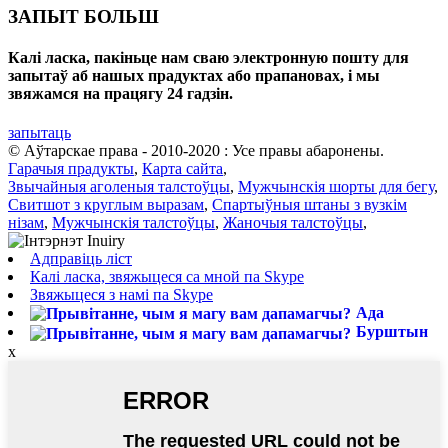
ЗАПЫТ БОЛЬШ
Калі ласка, пакіньце нам сваю электронную пошту для
запытаў аб нашых прадуктах або прапановах, і мы
звяжамся на працягу 24 гадзін.
запытаць
© Аўтарскае права - 2010-2020 : Усе правы абаронены.
Гарачыя прадукты
,
Карта сайта
,
Звычайныя аголеныя талстоўцы
,
Мужчынскія шорты для бегу
,
Свитшот з круглым выразам
,
Спартыўныя штаны з вузкім
нізам
,
Мужчынскія талстоўцы
,
Жаночыя талстоўцы
,
Адправіць ліст
Калі ласка, звяжыцеся са мной па Skype
Звяжыцеся з намі па Skype
Ада
Бурштын
x