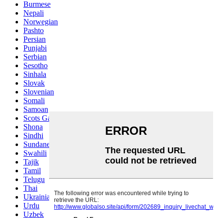
Burmese
Nepali
Norwegian
Pashto
Persian
Punjabi
Serbian
Sesotho
Sinhala
Slovak
Slovenian
Somali
Samoan
Scots Gaelic
Shona
Sindhi
Sundanese
Swahili
Tajik
Tamil
Telugu
Thai
Ukrainian
Urdu
Uzbek