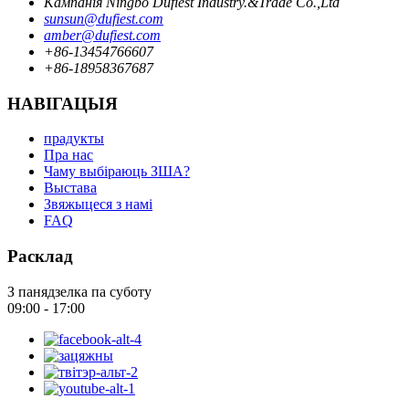
Кампанія Ningbo Dufiest Industry.&Trade Co.,Ltd
sunsun@dufiest.com
amber@dufiest.com
+86-13454766607
+86-18958367687
НАВІГАЦЫЯ
прадукты
Пра нас
Чаму выбіраюць ЗША?
Выстава
Звяжыцеся з намі
FAQ
Расклад
З панядзелка па суботу
09:00 - 17:00