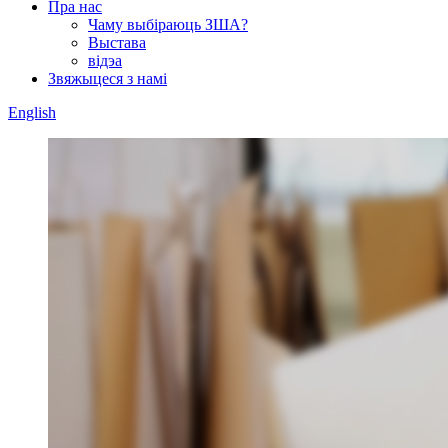
Пра нас
Чаму выбіраюць ЗША?
Выстава
відэа
Звяжыцеся з намі
English