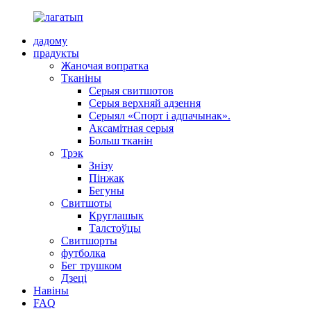
дадому
прадукты
Жаночая вопратка
Тканіны
Серыя свитшотов
Серыя верхняй адзення
Серыял «Спорт і адпачынак».
Аксамітная серыя
Больш тканін
Трэк
Знізу
Пінжак
Бегуны
Свитшоты
Круглашык
Талстоўцы
Свитшорты
футболка
Бег трушком
Дзеці
Навіны
FAQ