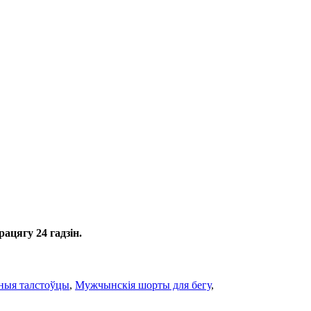
ацягу 24 гадзін.
ныя талстоўцы
,
Мужчынскія шорты для бегу
,