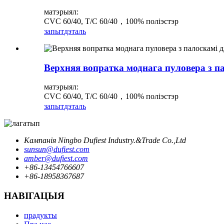
матэрыял:
CVC 60/40, T/C 60/40，100% поліэстэр
запыт
дэталь
Верхняя вопратка моднага пуловера з па
матэрыял:
CVC 60/40, T/C 60/40，100% поліэстэр
запыт
дэталь
Кампанія Ningbo Dufiest Industry.&Trade Co.,Ltd
sunsun@dufiest.com
amber@dufiest.com
+86-13454766607
+86-18958367687
НАВІГАЦЫЯ
прадукты