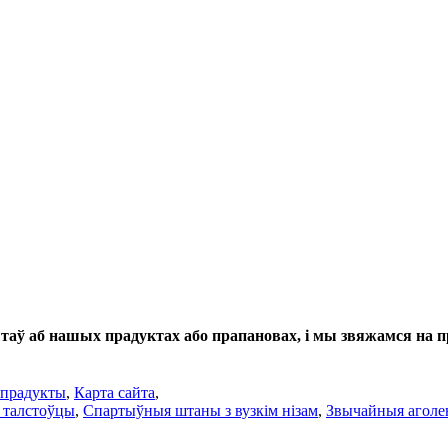
таў аб нашых прадуктах або прапановах, і мы звяжамся на пр
 прадукты
,
Карта сайта
,
 талстоўцы
,
Спартыўныя штаны з вузкім нізам
,
Звычайныя аголе