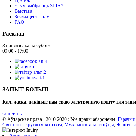
Пра нас
Чаму выбіраюць ЗША?
Выстава
Звяжыцеся з намі
FAQ
Расклад
З панядзелка па суботу
09:00 - 17:00
ЗАПЫТ БОЛЬШ
Калі ласка, пакіньце нам сваю электронную пошту для запы
запытаць
© Аўтарскае права - 2010-2020 : Усе правы абаронены.
Гарачыя
Свитшот з круглым выразам
,
Мужчынскія талстоўцы
,
Жаночыя
Адправіць ліст