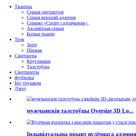
Тканіны
Серыя свитшотов
Серыя верхняй адзення
Серыял «Спорт і адпачынак».
Аксамітная серыя
Больш тканін
Трэк
Знізу
Пінжак
Свитшоты
Круглашык
Талстоўцы
Свитшорты
футболка
Бег трушком
Дзеці
мужчынскія талстоўцы Oversize 3D Lo...
Індывідуальны прынт вулічнага адзення.