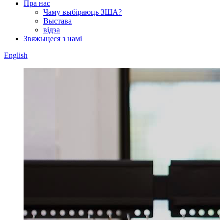
Пра нас
Чаму выбіраюць ЗША?
Выстава
відэа
Звяжыцеся з намі
English