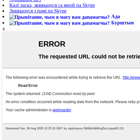
Калі ласка, звяжыцеся са мной па Skype
Звяжыцеся з намі па Skype
Ада
Бурштын
x